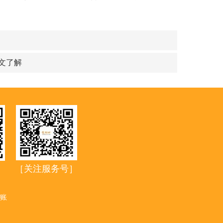
文了解
［关注服务号］
］
账